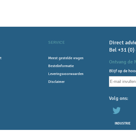
Direct advi
SERVICE
Bel +31 (0)
t
Meest gestelde vragen
Ontvang de N
Bestelinformatie
Blijf op de ho
Leveringsvoorwaarden
Disclaimer
Volg ons:
INDUSTRIE