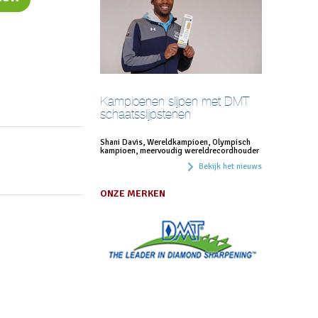
Kampioenen slijpen met DMT
schaatsslijpstenen
Shani Davis, Wereldkampioen, Olympisch
kampioen, meervoudig wereldrecordhouder
Bekijk het nieuws
ONZE MERKEN