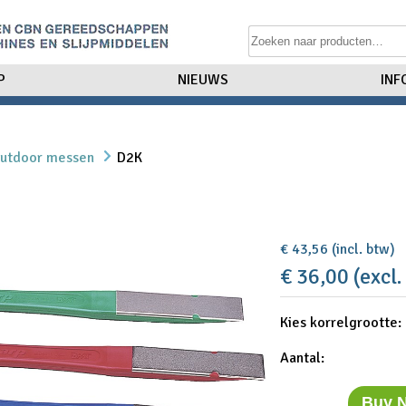
P
NIEUWS
INF
utdoor messen
D2K
€ 43,56 (incl. btw)
€ 36,00 (excl.
Kies korrelgrootte:
Aantal:
Buy 