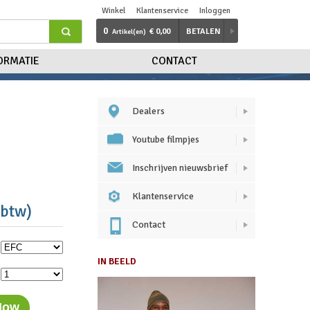
Winkel
Klantenservice
Inloggen
0
€ 0,00
BETALEN
Artikel(en)
ORMATIE
CONTACT
Dealers
Youtube filmpjes
Inschrijven nieuwsbrief
Klantenservice
 btw)
Contact
IN BEELD
Now